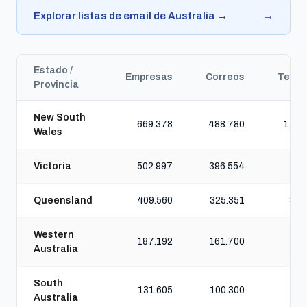
Explorar listas de email de Australia →
→
Estado /
Empresas
Correos
Teléf
Provincia
New South
669.378
488.780
1.115
Wales
Victoria
502.997
396.554
972
Queensland
409.560
325.351
847
Western
187.192
161.700
299
Australia
South
131.605
100.300
196
Australia