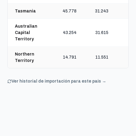
Tasmania
45.778
31.243
66
Australian
Capital
43.254
31.615
65
Territory
Northern
14.791
11.551
21
Territory
Ver historial de importación para este país →