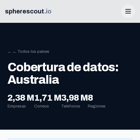
spherescout
.
io
← ← Todos los países
Cobertura de datos:
Australia
Iniciar Sesión
2,38 M
1,71 M
3,98 M
8
Empresas
Correos
Teléfonos
Regiones
Obtén 100 leads gratis