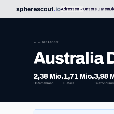
spherescout
.
io
Adressen
Unsere Daten
Bl
← ← Alle Länder
Australia
2,38 Mio.
1,71 Mio.
3,98 M
Unternehmen
E-Mails
Telefonnumm