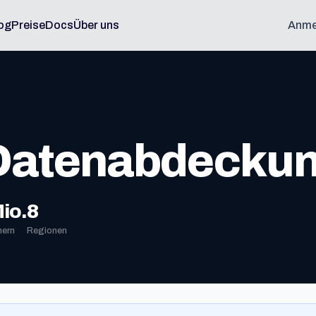
og
Preise
Docs
Über uns
Anme
 Datenabdecku
io.
8
ern
Regionen