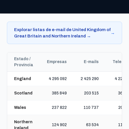
Explorar listas de e-mail de United Kingdom of
→
Great Britain and Northern Ireland →
Estado /
Empresas
E-mails
Telefon
Província
England
4 295 092
2 425 290
4 224 5
Scotland
385 849
203 515
363 4
Wales
237 822
110 737
201 2
Northern
124 902
63 534
118 5
Ireland