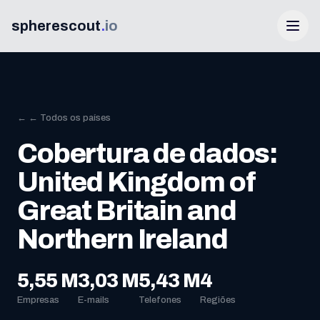
spherescout
.
io
← ← Todos os países
Cobertura de dados:
United Kingdom of
Great Britain and
Iniciar sessão
Northern Ireland
Obtenha 100 leads grátis
5,55 M
3,03 M
5,43 M
4
Empresas
E-mails
Telefones
Regiões