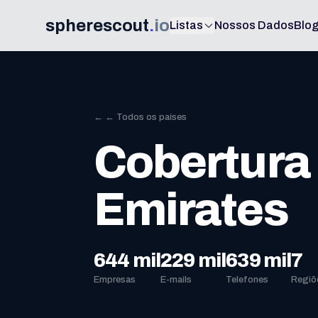
spherescout
.
io
Listas
Nossos Dados
Blo
← ← Todos os países
Cobertura 
Emirates
644 mil
229 mil
639 mil
7
Empresas
E-mails
Telefones
Regiõ