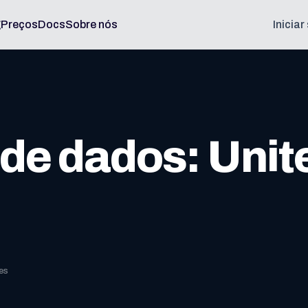
g
Preços
Docs
Sobre nós
Inicia
de dados: Unit
es