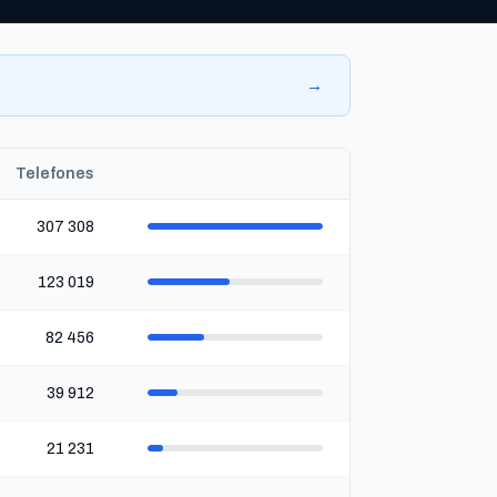
→
Telefones
307 308
123 019
82 456
39 912
21 231