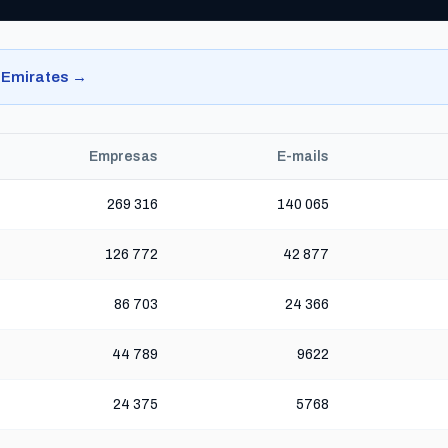
b Emirates →
Empresas
E-mails
269 316
140 065
126 772
42 877
86 703
24 366
44 789
9622
24 375
5768