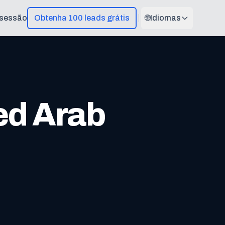
r sessão
Obtenha 100 leads grátis
🌐
Idiomas
ed Arab