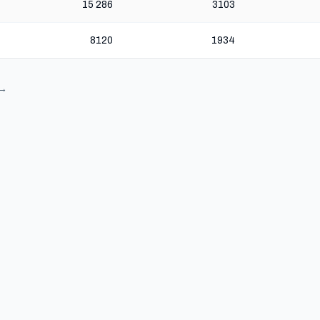
15 286
3103
8120
1934
 →