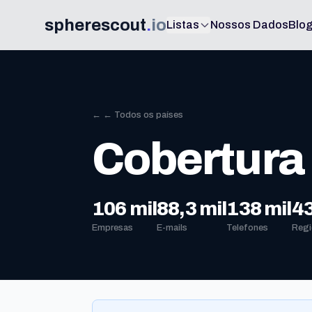
spherescout
.
io
Listas
Nossos Dados
Blo
← ← Todos os países
Cobertura 
106 mil
88,3 mil
138 mil
4
Empresas
E-mails
Telefones
Regi