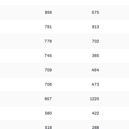
859
575
791
813
776
702
745
365
709
494
706
473
607
1220
560
422
518
288