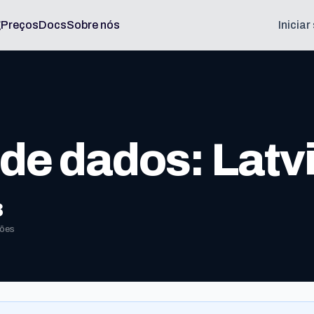
g
Preços
Docs
Sobre nós
Inicia
de dados: Latv
3
ões