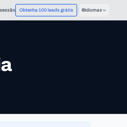
r sessão
Obtenha 100 leads grátis
🌐
Idiomas
ia