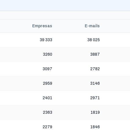
Empresas
E-mails
39 333
38 025
3260
3887
3097
2782
2959
3146
2401
2971
2363
1819
2279
1846