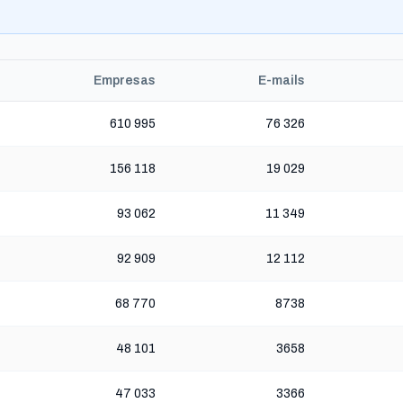
→
Empresas
E-mails
610 995
76 326
156 118
19 029
93 062
11 349
92 909
12 112
68 770
8738
48 101
3658
47 033
3366