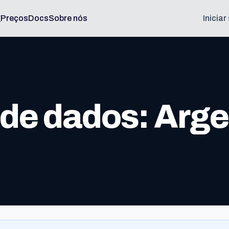
g
Preços
Docs
Sobre nós
Inicia
de dados: Arge