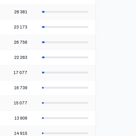
26 381
23 173
26 756
22 263
17 077
16 739
15 077
13 906
14 915