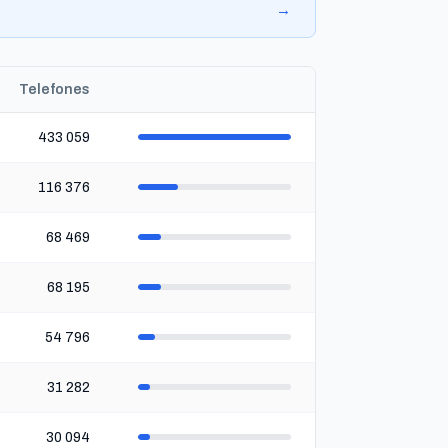
→
Telefones
433 059
116 376
68 469
68 195
54 796
31 282
30 094