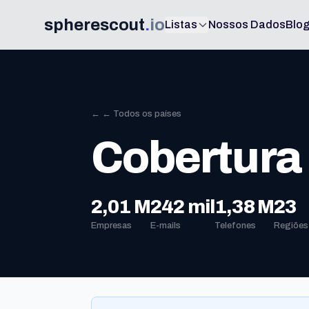
spherescout
.
io
Listas
Nossos Dados
Blo
← ← Todos os países
Cobertura 
2,01 M
242 mil
1,38 M
23
Empresas
E-mails
Telefones
Regiões