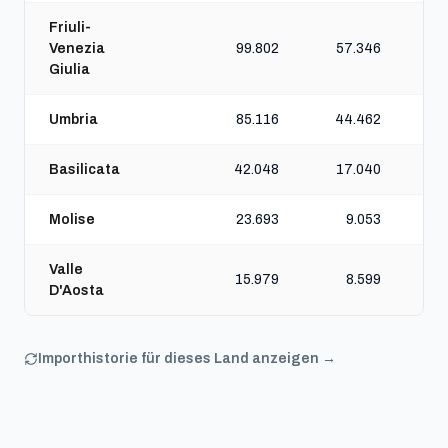
Friuli-
Venezia
99.802
57.346
Giulia
Umbria
85.116
44.462
Basilicata
42.048
17.040
Molise
23.693
9.053
Valle
15.979
8.599
D'Aosta
Importhistorie für dieses Land anzeigen →