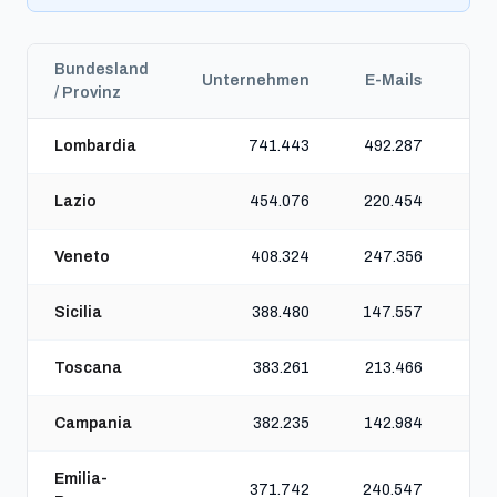
Bundesland
Unternehmen
E-Mails
Te
/ Provinz
Lombardia
741.443
492.287
Lazio
454.076
220.454
Veneto
408.324
247.356
Sicilia
388.480
147.557
Toscana
383.261
213.466
Campania
382.235
142.984
Emilia-
371.742
240.547