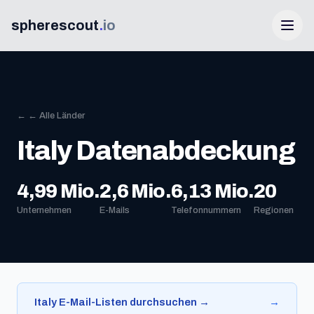
spherescout
.
io
← ← Alle Länder
Italy Datenabdeckung
4,99 Mio.
2,6 Mio.
6,13 Mio.
20
Anmelden
Unternehmen
E-Mails
Telefonnummern
Regionen
100 Gratis-Leads erhalten
Italy E-Mail-Listen durchsuchen →
→