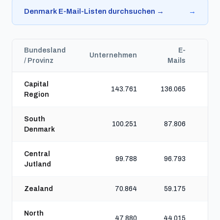
Denmark E-Mail-Listen durchsuchen →
→
Bundesland
E-
Unternehmen
Te
/ Provinz
Mails
Capital
143.761
136.065
Region
South
100.251
87.806
Denmark
Central
99.788
96.793
Jutland
Zealand
70.864
59.175
North
47.880
44.015