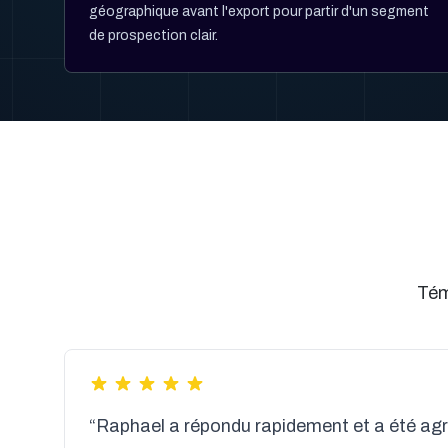
géographique avant l'export pour partir d'un segment
de prospection clair.
Tém
“Raphael a répondu rapidement et a été agré