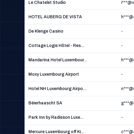
Le Chatelet Studio
i***@v
HOTEL AUBERG DE VISTA
h***@
De Klenge Casino
-
Cottage Logis Hôtel - Res...
-
Mandarina Hotel Luxembour...
h***@
Moxy Luxembourg Airport
-
Hotel NH Luxembourg Airpo...
n***@
Béierhaascht SA
g***@b
Park Inn by Radisson Luxe...
-
Mercure Luxembourg off Ki...
c***@