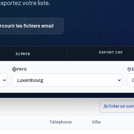
xportez votre liste.
courir les fichiers email
EXPORT CSV
51 PAYS
PAYS
Créer un com
l
Téléphone
Ville