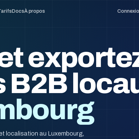
Tarifs
Docs
À propos
Connexi
et exporte
s B2B loca
mbourg
et localisation au Luxembourg,