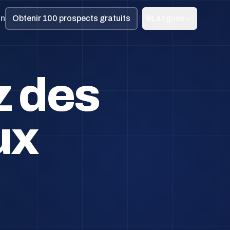
on
Obtenir 100 prospects gratuits
🌐
Langues
z des
ux