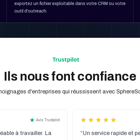
exportez un fichier exploitable dans votre CRM ou votre
outil d'outreach.
Ils nous font confiance
oignages d'entreprises qui réussissent avec SphereS
Avis Trustpilot
able à travailler. La
“Un service rapide et p