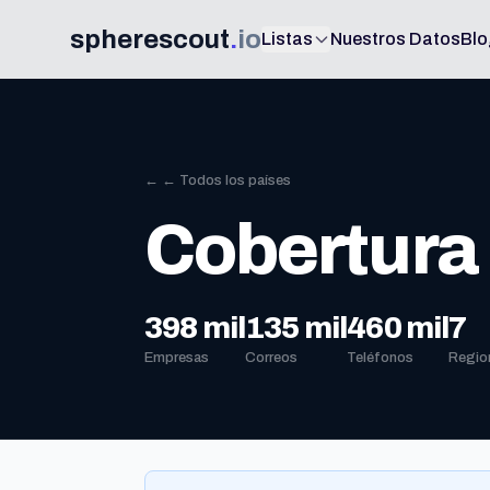
spherescout
.
io
Listas
Nuestros Datos
Blo
← ← Todos los países
Cobertura 
398 mil
135 mil
460 mil
7
Empresas
Correos
Teléfonos
Regio