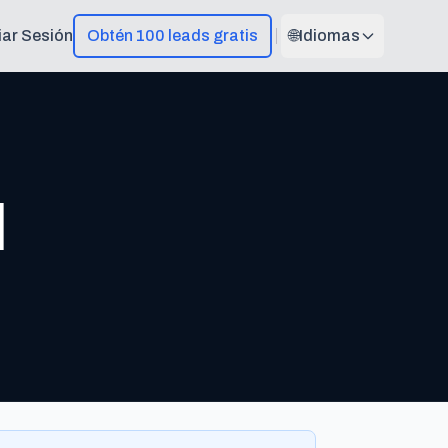
ciar Sesión
Obtén 100 leads gratis
🌐
Idiomas
l