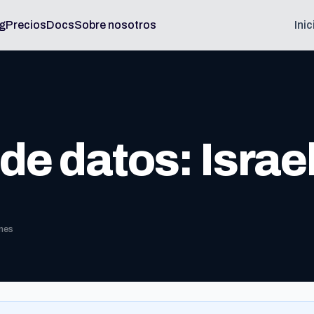
g
Precios
Docs
Sobre nosotros
Ini
de datos: Israe
nes