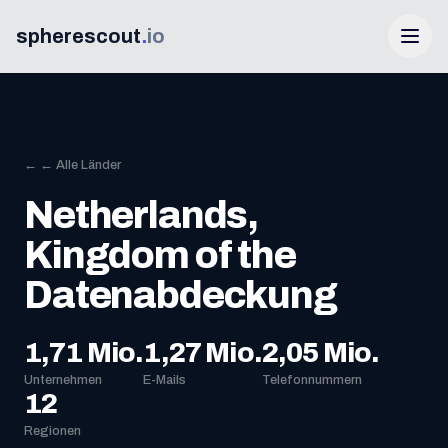
spherescout
.
io
← ← Alle Länder
Netherlands,
Kingdom of the
Datenabdeckung
Anmelden
100 Gratis-Leads erhalten
1,71 Mio.
1,27 Mio.
2,05 Mio.
Unternehmen
E-Mails
Telefonnummern
12
Regionen