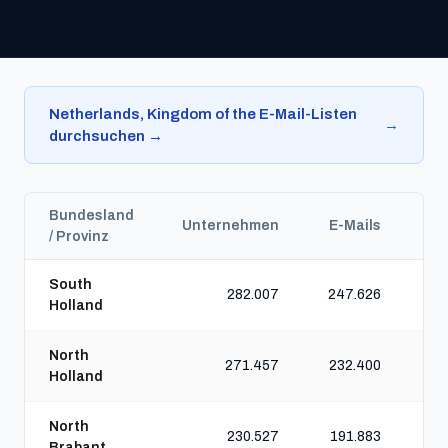
Netherlands, Kingdom of the E-Mail-Listen
→
durchsuchen →
Bundesland
Unternehmen
E-Mails
Te
/ Provinz
South
282.007
247.626
Holland
North
271.457
232.400
Holland
North
230.527
191.883
Brabant