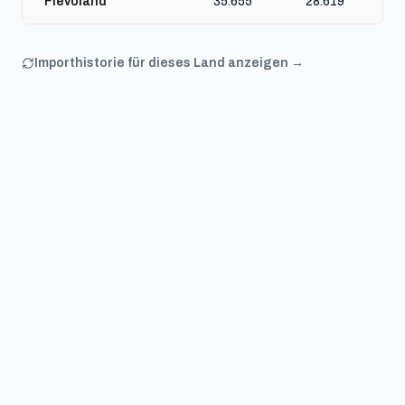
Flevoland
35.655
28.619
Importhistorie für dieses Land anzeigen →