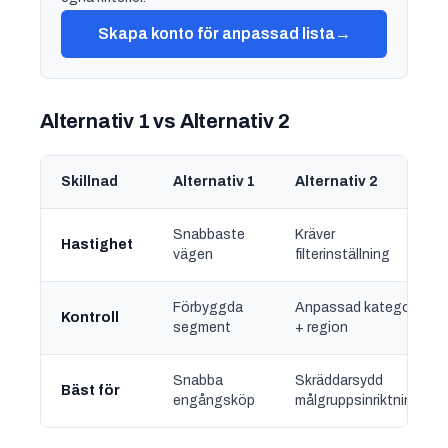
Skapa konto för anpassad lista
→
Alternativ 1 vs Alternativ 2
Skillnad
Alternativ 1
Alternativ 2
Snabbaste
Kräver
Hastighet
vägen
filterinställning
Förbyggda
Anpassad kategori
Kontroll
segment
+ region
Snabba
Skräddarsydd
Bäst för
engångsköp
målgruppsinriktning