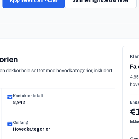
Kjop hele listen - €199
Sammenlign spesialiteter
Klar
orien
Fa 
n dekker hele settet med hovedkategorier, inkludert
4,85
hove
Kontakter totalt
8,942
Enga
€
Inklu
Omfang
Hovedkategorier