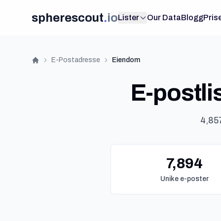
spherescout
.
io
Lister
Our Data
Blogg
Pris
E-Postadresse
Eiendom
Hjem
E-postli
4,857
7,894
Unike e-poster