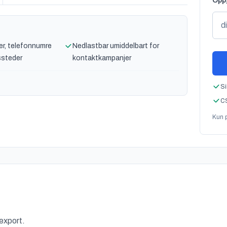
Oppg
r, telefonnumre
Nedlastbar umiddelbart for
ssteder
kontaktkampanjer
Si
CS
Kun p
 export.