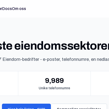
er
Docs
Om oss
ste eiendomssektore
 Eiendom-bedrifter - e-poster, telefonnumre, en nedla
9,989
Unike telefonnumre