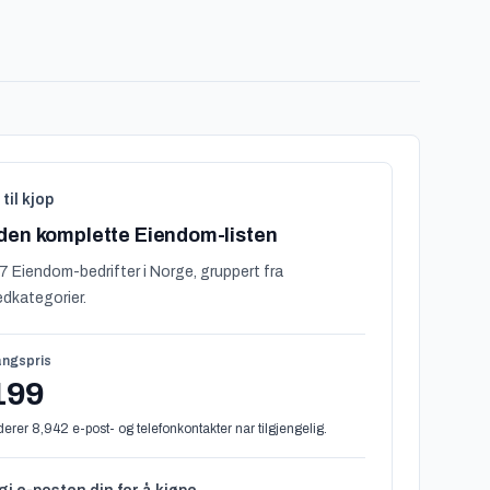
 til kjop
den komplette Eiendom-listen
7 Eiendom-bedrifter i Norge, gruppert fra
dkategorier.
ngspris
199
derer 8,942 e-post- og telefonkontakter nar tilgjengelig.