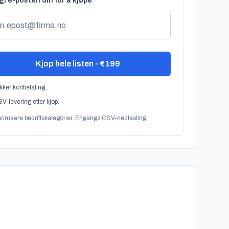
i e-posten din for å kjøpe
Kjop hele listen - €199
kker kortbetaling.
V-levering etter kjop.
rimaere bedriftskategorier. Engangs CSV-nedlasting.