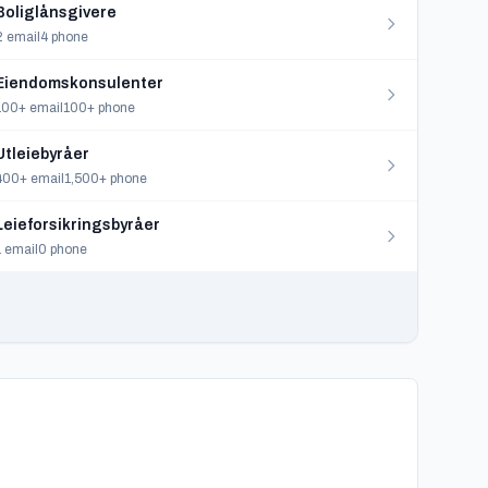
Boliglånsgivere
2 email
4 phone
Eiendomskonsulenter
100+ email
100+ phone
Utleiebyråer
400+ email
1,500+ phone
Leieforsikringsbyråer
1 email
0 phone