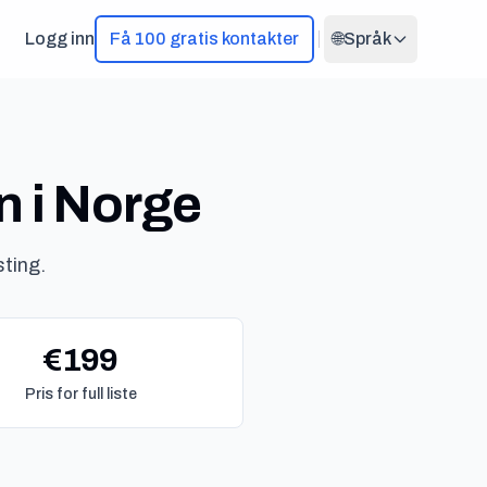
Logg inn
Få 100 gratis kontakter
🌐
Språk
n i Norge
sting.
€199
Pris for full liste