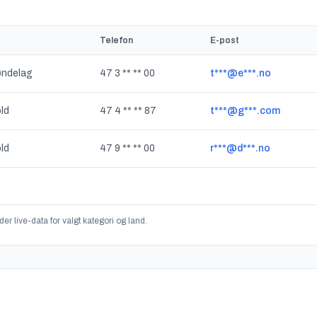
Telefon
E-post
øndelag
47 3 ** ** 00
t***@e***.no
ld
47 4 ** ** 87
t***@g***.com
ld
47 9 ** ** 00
r***@d***.no
er live-data for valgt kategori og land.