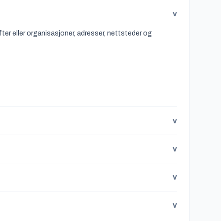
v
ter eller organisasjoner, adresser, nettsteder og
v
v
v
v