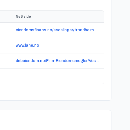
Nettside
eiendomsfinans.no/avdelinger/trondheim
www.lane.no
dnbeiendom.no/Finn-Eiendomsmegler/Vestfold-og-Telemark/Horten