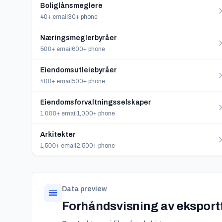
Boliglånsmeglere
40+ email
30+ phone
Næringsmeglerbyråer
500+ email
600+ phone
Eiendomsutleiebyråer
400+ email
500+ phone
Eiendomsforvaltningsselskaper
1,000+ email
1,000+ phone
Arkitekter
1,500+ email
2,500+ phone
Data preview
Forhåndsvisning av eksportf