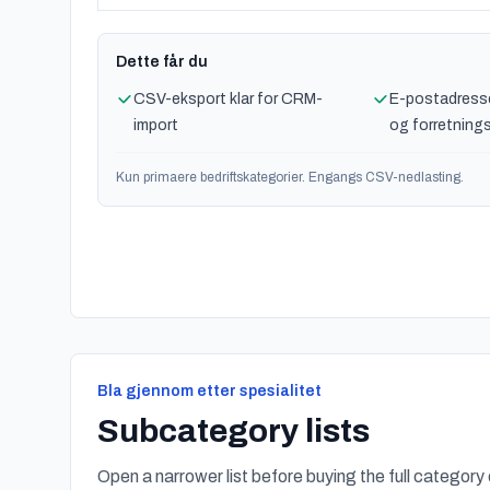
Dette får du
CSV-eksport klar for CRM-
E-postadresse
import
og forretning
Kun primaere bedriftskategorier. Engangs CSV-nedlasting.
Bla gjennom etter spesialitet
Subcategory lists
Open a narrower list before buying the full category