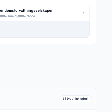
iendomsforvaltningsselskaper
000+ email
2,000+ phone
13 typer inkludert