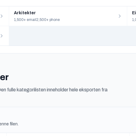
Arkitekter
E
1,500+ email
2,500+ phone
1,
er
Den fulle kategorilisten inneholder hele eksporten fra
nne filen.