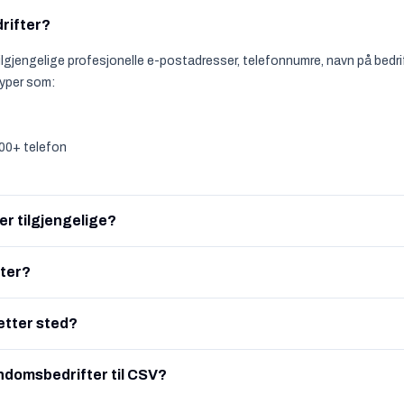
rifter?
lgjengelige profesjonelle e-postadresser, telefonnumre, navn på bedrif
typer som:
000+ telefon
r tilgjengelige?
fter?
 etter sted?
ndomsbedrifter til CSV?