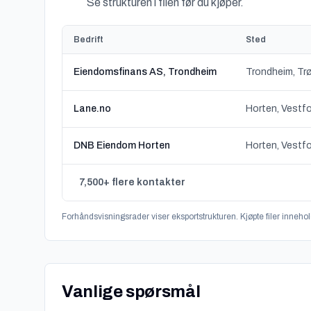
Se strukturen i filen før du kjøper.
Bedrift
Sted
Eiendomsfinans AS, Trondheim
Trondheim, Tr
Lane.no
Horten, Vestfo
DNB Eiendom Horten
Horten, Vestfo
7,500+ flere kontakter
Forhåndsvisningsrader viser eksportstrukturen. Kjøpte filer innehold
Vanlige spørsmål