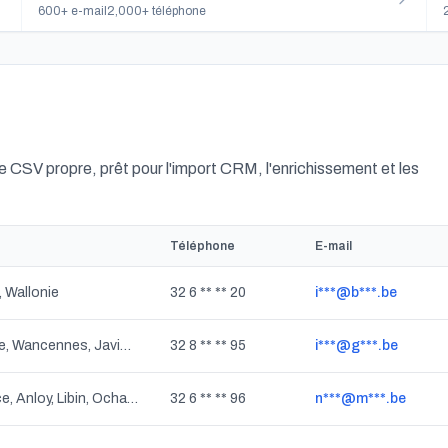
600+ e-mail
2,000+ téléphone
 CSV propre, prêt pour l'import CRM, l'enrichissement et les
Téléphone
E-mail
 Wallonie
32 6 ** ** 20
i***@b***.be
Felenne, Dion, Baronville, Wancennes, Javingue, Feschaux, Honnay, Vonêche, Winenne, Beauraing, Wallonie
32 8 ** ** 95
i***@g***.be
Transinne, Redu, Villance, Anloy, Libin, Ochamps, Smuid, Wallonie
32 6 ** ** 96
n***@m***.be