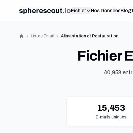
spherescout
.
io
Fichier
Nos Données
Blog
Listes Email
Alimentation et Restauration
Accueil
Fichier 
40,958 entr
15,453
E-mails uniques