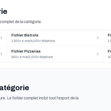
rie
t complet de la catégorie.
Fichier Bistrots
F
1,500+ e-mail
4,000+ téléphone
1,
Fichier Pizzerias
F
600+ e-mail
2,000+ téléphone
40
catégorie
ure. Le fichier complet inclut tout l'export de la