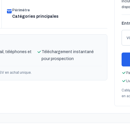
Inclu
dispo
Périmètre
Catégories principales
Entr
il, téléphones et
Téléchargement instantané
pour prospection
SV en achat unique.
Pa
Li
Caté
en ac