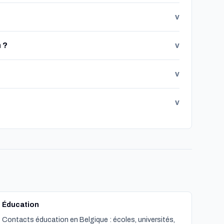
v
 ?
v
v
v
Éducation
Contacts éducation en Belgique : écoles, universités,