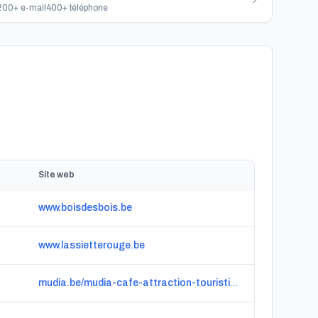
200+ e-mail
400+ téléphone
Site web
www.boisdesbois.be
www.lassietterouge.be
mudia.be/mudia-cafe-attraction-touristique-en-famille-groupe-province-luxembourg-musee-d-art-belgique