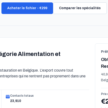
Acheter le fichier - €299
Comparer les spécialités
Prê
tégorie Alimentation et
Obt
Res
tauration en Belgique. L'export couvre tout
40,9
 entreprises qui ne rentrent pas proprement dans une
Belg
Prix
Contacts totaux
€
23,910