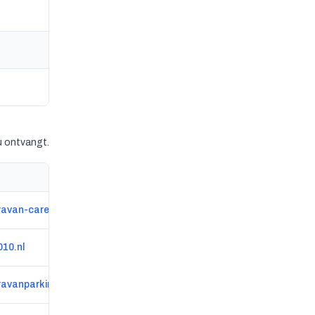
u ontvangt.
ravan-care.com
010.nl
avanparking.nl