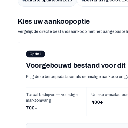
Laatste update
Juli 2026
Bestandstype
CSV/Exc
Kies uw aankoopoptie
Vergelijk de directe bestandsaankoop met het aangepaste lij
Optie 1
Voorgebouwd bestand voor dit
Krijg deze beroepsdataset als eenmalige aankoop en ga
Totaal bedrijven — volledige
Unieke e-mailadres
marktomvang
400+
700+