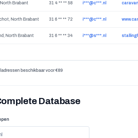
 North Brabant
31 4 ** ** 58
i***@c***.nl
caravan
chot, North Brabant
31 6 ** ** 72
i***@c***.nl
www.cam
d, North Brabant
31 6 ** ** 34
i***@s***.nl
stalling
ladressen beschikbaar voor €89
 Complete Database
kopen