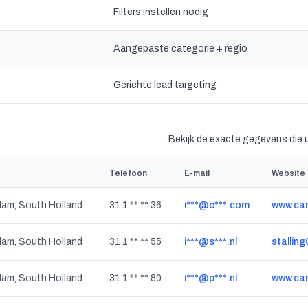
Filters instellen nodig
Aangepaste categorie + regio
Gerichte lead targeting
Bekijk de exacte gegevens die 
Telefoon
E-mail
Website
dam, South Holland
31 1 ** ** 36
i***@c***.com
www.ca
dam, South Holland
31 1 ** ** 55
i***@s***.nl
stalling
dam, South Holland
31 1 ** ** 80
i***@p***.nl
www.car