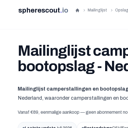
spherescout
.
io
Mailinglijst
Opslag
Home
Mailinglijst cam
bootopslag - Ne
Mailinglijst camperstallingen en bootopsla
Nederland, waaronder camperstallingen en boot
Vanaf €89, eenmalige aankoop — geen abonnement no