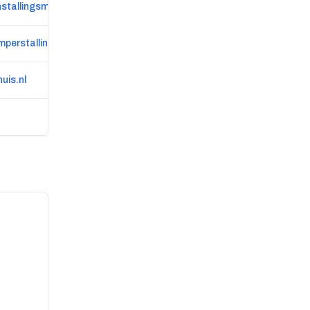
stallingsmits.nl
perstallingmolenschot.nl
huis.nl