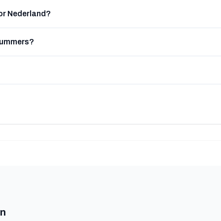
or Nederland?
nnummers?
en