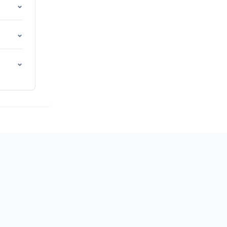
⌄
⌄
⌄