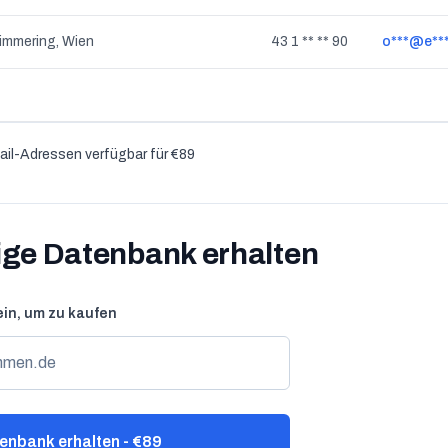
immering, Wien
43 1 ** ** 90
o***@e***
il-Adressen verfügbar für €89
dige Datenbank erhalten
ein, um zu kaufen
enbank erhalten - €89