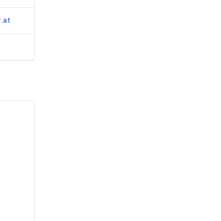
.at
www.extra-space.at/home