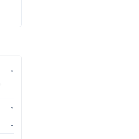
⌄
,
⌄
⌄