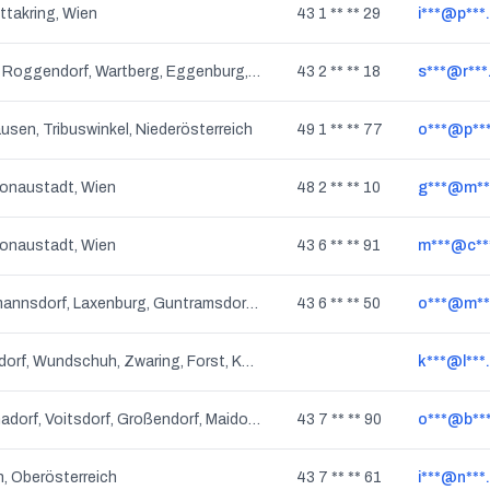
ttakring, Wien
43 1 ** ** 29
i***@p***
Kattau, Roggendorf, Wartberg, Eggenburg, Sonndorf, Burgschleinitz, Zogelsdorf, Klein-Reinprechtsdorf, Kühnring, Klein-Jetzelsdorf, Gauderndorf, Engelsdorf, Stoitzendorf, Grafenberg, Niederösterreich
43 2 ** ** 18
s***@r***
sen, Tribuswinkel, Niederösterreich
49 1 ** ** 77
o***@p**
Donaustadt, Wien
48 2 ** ** 10
g***@m**
Donaustadt, Wien
43 6 ** ** 91
m***@c**
Biedermannsdorf, Laxenburg, Guntramsdorf, Wiener Neudorf, Niederösterreich
43 6 ** ** 50
o***@m**
Dietersdorf, Wundschuh, Zwaring, Forst, Kasten, Gradenfeld, Steindorf, Ponigl, Steiermark
k***@l***
Schachadorf, Voitsdorf, Großendorf, Maidorf, Penzendorf, Hammersdorf, Weigersdorf, Zenndorf, Ried im Traunkreis, Pesendorf, Rührndorf, Oberösterreich
43 7 ** ** 90
o***@b**
, Oberösterreich
43 7 ** ** 61
i***@n***