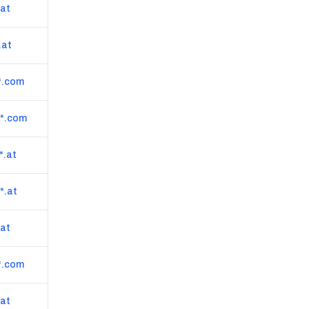
.at
www.posamentir.at
.at
www.lagerhaus-hollabrunn-horn.at
*.com
www.lp-tribus.com
*.com
mlpgroup.com/parks/mlp-business-park-vienna
*.at
www.caritas-wien.at
*.at
www.mvt-spedition.at
.at
lidl.at
*.com
www.brauunion.at
.at
www.natursteine.at