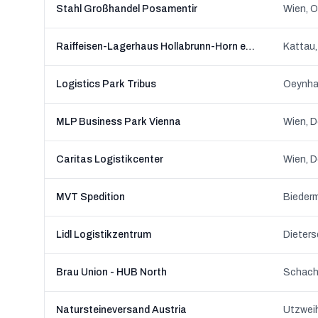
Stahl Großhandel Posamentir
Wien, O
Raiffeisen-Lagerhaus Hollabrunn-Horn eGen
Logistics Park Tribus
Oeynhau
MLP Business Park Vienna
Wien, 
Caritas Logistikcenter
Wien, 
MVT Spedition
Lidl Logistikzentrum
Brau Union - HUB North
Natursteineversand Austria
Utzweih