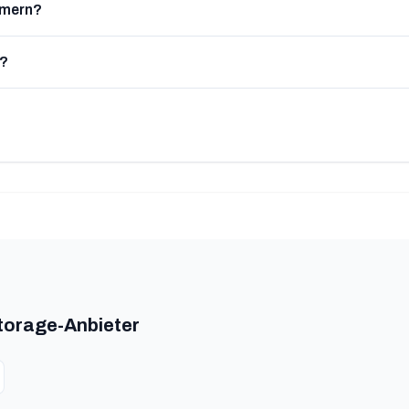
mmern?
n?
Storage-Anbieter