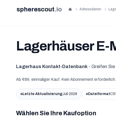
spherescout
.
io
Adressdaten
Lage
Startseite
Lagerhäuser E-Ma
Lagerhaus Kontakt-Datenbank
- Greifen Sie
Ab €89, einmaliger Kauf. Kein Abonnement erforderlich
Letzte Aktualisierung
Juli 2026
Dateiformat
CSV
Wählen Sie Ihre Kaufoption